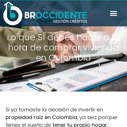
Gestione su 
Lo que SÍ debes hacer a la
hora de comprar vivienda
en Colombia
Si ya tomaste la decisión de invertir en
propiedad raíz en Colombia
, ya sea porque
tienes el sueño de
tener tu propio hogar
,